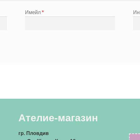
Имейл
*
Ин
Ателие-магазин
гр. Пловдив