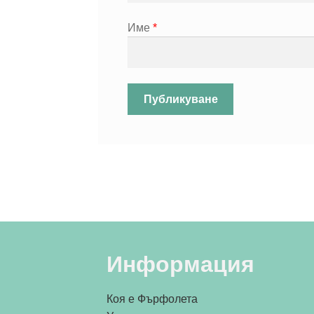
Име
*
Информация
Коя е Фърфолета