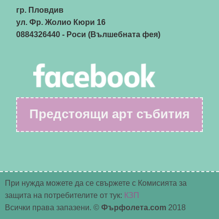
гр. Пловдив
ул. Фр. Жолио Кюри 16
0884326440
- Роси (Вълшебната фея)
Предстоящи арт събития
При нужда можете да се свържете с Комисията за
защита на потребителите от тук:
КЗП
Всички права запазени. ©
Фърфолета.com
2018