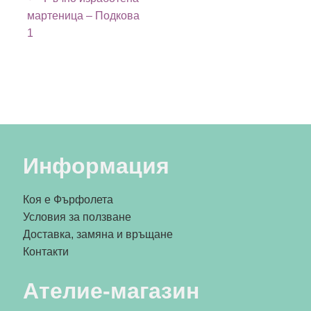
мартеница – Подкова
1
Информация
Коя е Фърфолета
Условия за ползване
Доставка, замяна и връщане
Контакти
Ателие-магазин