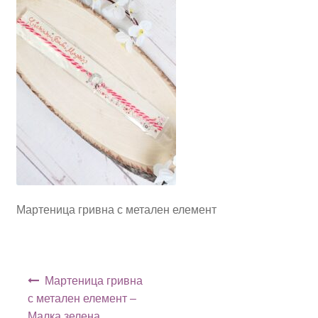
Мартеница гривна с метален елемент
Навигация
Мартеница гривна
с метален елемент –
Малка зелена