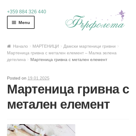
Skip
Skip
+359 884 326 440
to
to
Menu
navigation
content
Начало
МАРТЕНИЦИ
Дамски мартеници гривни
Мартеница гривна с метален елемент – Малка зелена
детелина
Мартеница гривна с метален елемент
Posted on
19.01.2025
Мартеница гривна с
метален елемент