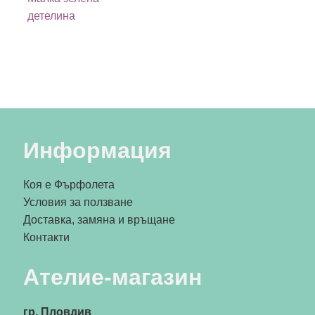
детелина
Информация
Коя е Фърфолета
Условия за ползване
Доставка, замяна и връщане
Контакти
Ателие-магазин
гр. Пловдив