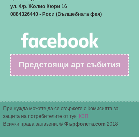
ул. Фр. Жолио Кюри 16
0884326440
- Роси (Вълшебната фея)
Предстоящи арт събития
При нужда можете да се свържете с Комисията за
защита на потребителите от тук:
КЗП
Всички права запазени. ©
Фърфолета.com
2018