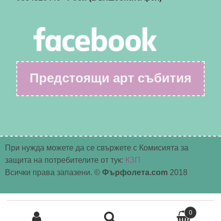
Предстоящи арт събития
При нужда можете да се свържете с Комисията за
защита на потребителите от тук:
КЗП
Всички права запазени. ©
Фърфолета.com
2018
Търсене
0
за: