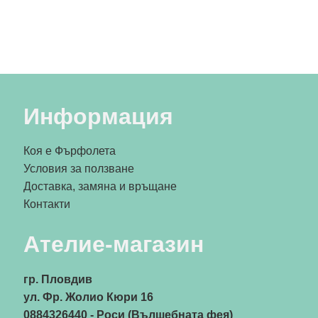
Информация
Коя е Фърфолета
Условия за ползване
Доставка, замяна и връщане
Контакти
Ателие-магазин
гр. Пловдив
ул. Фр. Жолио Кюри 16
0884326440
- Роси (Вълшебната фея)