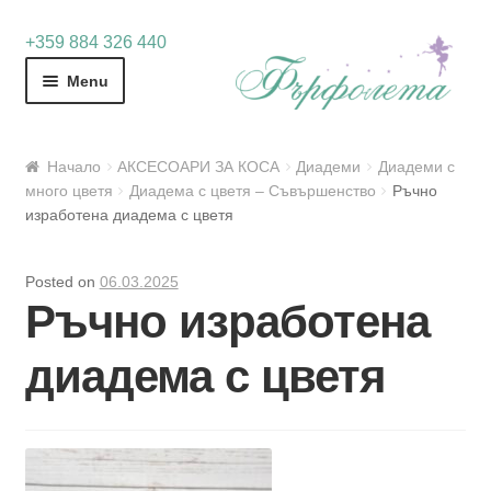
Skip
Skip
+359 884 326 440
to
to
Menu
navigation
content
Начало
АКСЕСОАРИ ЗА КОСА
Диадеми
Диадеми с
много цветя
Диадема с цветя – Съвършенство
Ръчно
изработена диадема с цветя
Posted on
06.03.2025
Ръчно изработена
диадема с цветя