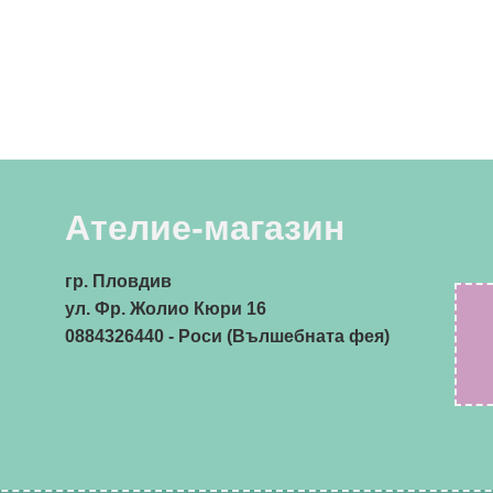
Ателие-магазин
гр. Пловдив
ул. Фр. Жолио Кюри 16
0884326440
- Роси (Вълшебната фея)