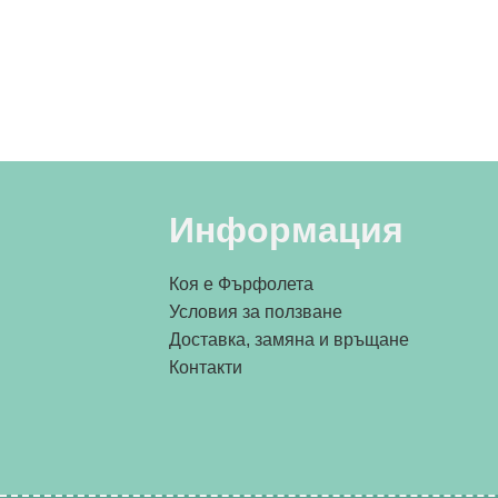
Информация
Коя е Фърфолета
Условия за ползване
Доставка, замяна и връщане
Контакти