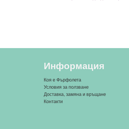
Информация
Коя е Фърфолета
Условия за ползване
Доставка, замяна и връщане
Контакти