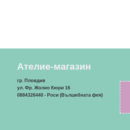
Ателие-магазин
гр. Пловдив
ул. Фр. Жолио Кюри 16
0884326440
- Роси (Вълшебната фея)