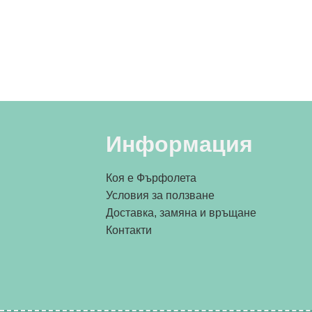
Информация
Коя е Фърфолета
Условия за ползване
Доставка, замяна и връщане
Контакти