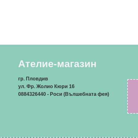
Ателие-магазин
гр. Пловдив
ул. Фр. Жолио Кюри 16
0884326440
- Роси (Вълшебната фея)