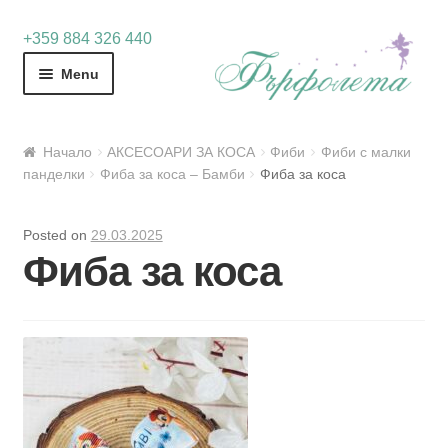
Skip
Skip
+359 884 326 440
to
to
Menu
navigation
content
Начало
АКСЕСОАРИ ЗА КОСА
Фиби
Фиби с малки
панделки
Фиба за коса – Бамби
Фиба за коса
Posted on
29.03.2025
Фиба за коса