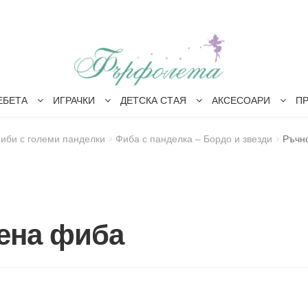
ЕБЕТА
ИГРАЧКИ
ДЕТСКА СТАЯ
АКСЕСОАРИ
П
иби с големи панделки
Фиба с панделка – Бордо и звезди
Ръчн
ена фиба