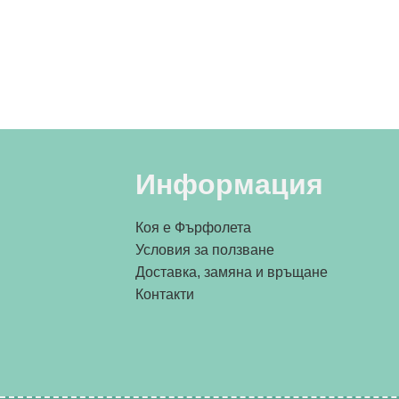
Информация
Коя е Фърфолета
Условия за ползване
Доставка, замяна и връщане
Контакти