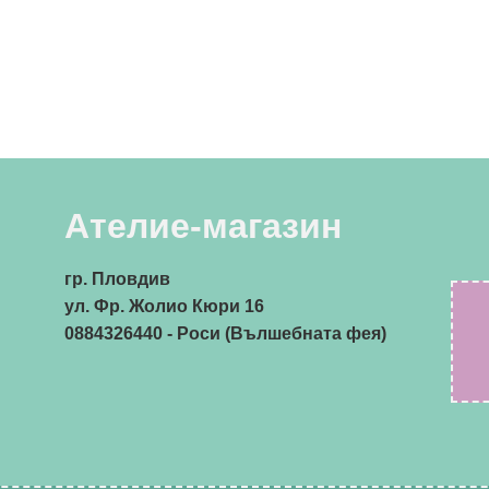
Ателие-магазин
гр. Пловдив
ул. Фр. Жолио Кюри 16
0884326440
- Роси (Вълшебната фея)