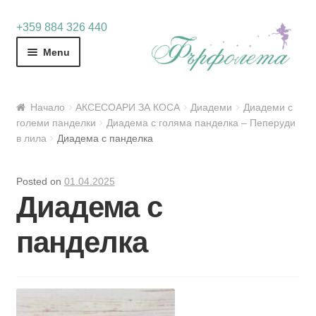
Skip
Skip
+359 884 326 440
to
to
Menu
navigation
content
Начало
АКСЕСОАРИ ЗА КОСА
Диадеми
Диадеми с
големи панделки
Диадема с голяма панделка – Пеперуди
в лила
Диадема с панделка
Posted on
01.04.2025
Диадема с
панделка