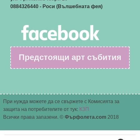
0884326440
- Роси (Вълшебната фея)
Предстоящи арт събития
При нужда можете да се свържете с Комисията за
защита на потребителите от тук:
КЗП
Всички права запазени. ©
Фърфолета.com
2018
Търсене