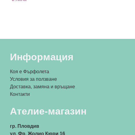
Информация
Коя е Фърфолета
Условия за ползване
Доставка, замяна и връщане
Контакти
Ателие-магазин
гр. Пловдив
ул. Фр. Жолио Кюри 16