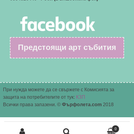
Предстоящи арт събития
При нужда можете да се свържете с Комисията за
защита на потребителите от тук:
КЗП
Всички права запазени. ©
Фърфолета.com
2018
Търсене
0
за: