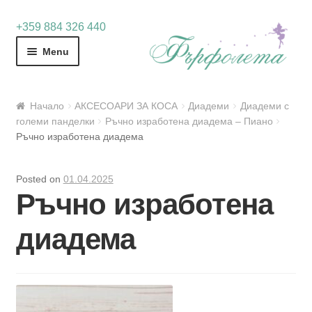
Skip
Skip
+359 884 326 440
to
to
Menu
navigation
content
Начало
АКСЕСОАРИ ЗА КОСА
Диадеми
Диадеми с
големи панделки
Ръчно изработена диадема – Пиано
Ръчно изработена диадема
Posted on
01.04.2025
Ръчно изработена
диадема