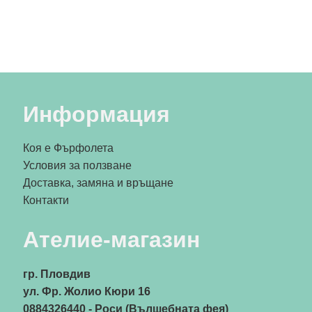
Информация
Коя е Фърфолета
Условия за ползване
Доставка, замяна и връщане
Контакти
Ателие-магазин
гр. Пловдив
ул. Фр. Жолио Кюри 16
0884326440
- Роси (Вълшебната фея)