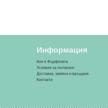
Информация
Коя е Фърфолета
Условия за ползване
Доставка, замяна и връщане
Контакти