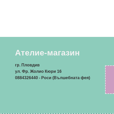
Ателие-магазин
гр. Пловдив
ул. Фр. Жолио Кюри 16
0884326440
- Роси (Вълшебната фея)