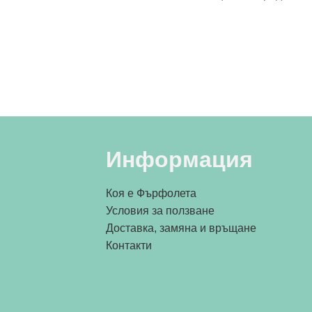
Информация
Коя е Фърфолета
Условия за ползване
Доставка, замяна и връщане
Контакти