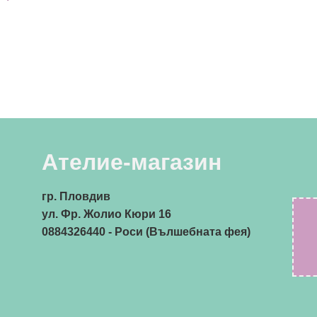
Ателие-магазин
гр. Пловдив
ул. Фр. Жолио Кюри 16
0884326440
- Роси (Вълшебната фея)