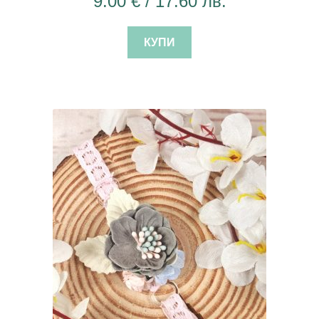
9.00
€
/ 17.60 лв.
КУПИ