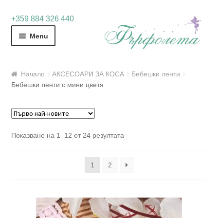
Skip
Skip
+359 884 326 440
to
to
Menu
navigation
content
Начало
АКСЕСОАРИ ЗА КОСА
Бебешки ленти
Бебешки ленти с мини цветя
Sorted
Показване на 1–12 от 24 резултата
by
latest
1
2