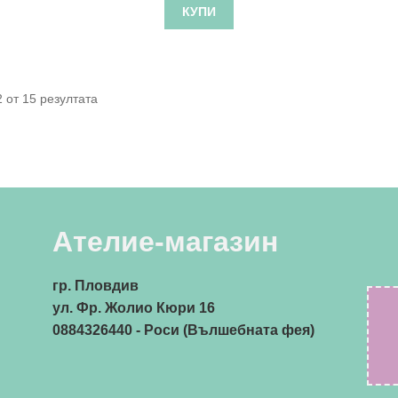
КУПИ
Sorted
 от 15 резултата
by
latest
Ателие-магазин
гр. Пловдив
ул. Фр. Жолио Кюри 16
0884326440
- Роси (Вълшебната фея)