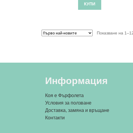
КУПИ
Показване на 1–12
Информация
Коя е Фърфолета
Условия за ползване
Доставка, замяна и връщане
Контакти