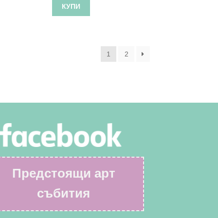
КУПИ
1
2
Предстоящи арт
събития