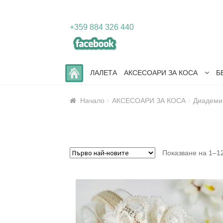
Skip
Skip
+359 884 326 440
to
to
navigation
content
ЛАЛЕТА
АКСЕСОАРИ ЗА КОСА
Б
Начало
АКСЕСОАРИ ЗА КОСА
Диадеми
Показване на 1–12