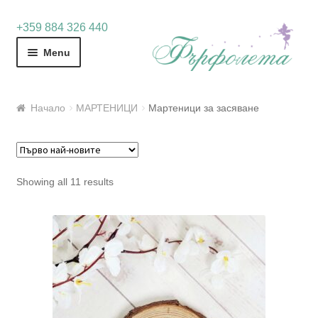
Skip
Skip
+359 884 326 440
to
to
Menu
navigation
content
Начало
МАРТЕНИЦИ
Мартеници за засяване
Sorted
Showing all 11 results
by
latest