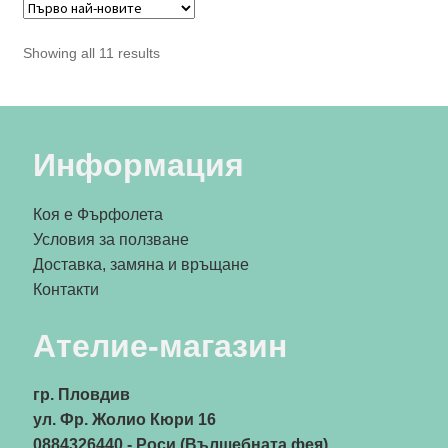
Sorted
Showing all 11 results
by
latest
Информация
Коя е Фърфолета
Условия за ползване
Доставка, замяна и връщане
Контакти
Ателие-магазин
гр. Пловдив
ул. Фр. Жолио Кюри 16
0884326440
- Роси (Вълшебната фея)