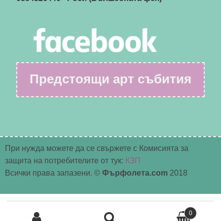
Предстоящи арт събития
При нужда можете да се свържете с Комисията за
защита на потребителите от тук:
КЗП
Всички права запазени. ©
Фърфолета.com
2018
Търсене
0
за: