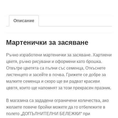
Неввен
Описание
Мартенички за засяване
Ръчно изработени мартенички за засяване. Хартиени
цветя, ръчно рисувани и оформени като брошка.
Отвътре цветята са пълни със семенца, Откъснете
листенцето и засейте в почва. Грижете се добре за
малките семенца и скоро ще ви радват красиви
цввтя, които ще напомнят за този прекрасен празник.
В магазина са зададени ограничени количества, ако
желаете повече бройки можете да го отбележите в
полето „ДОПЪЛНИТЕЛНИ БЕЛЕЖКИ“ при