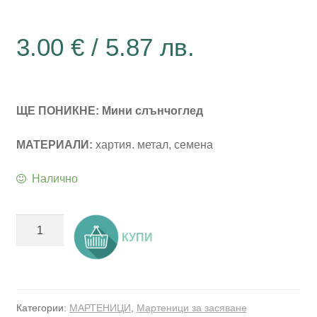
3.00
€
/ 5.87 лв.
ЩЕ ПОНИКНЕ: Мини слънчоглед
МАТЕРИАЛИ:
хартия. метал, семена
Налично
количество
КУПИ
за
Мартенички
за
засяване
Категории:
МАРТЕНИЦИ
,
Мартеници за засяване
-