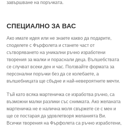
завършване на поръчката.
СПЕЦИАЛНО ЗА ВАС
Ако имате идея или не знаете какво да подарите,
споделете с Фърфолета и станете част от
сътворяването на уникални ръчно изработени
творения за малки и пораснали деца. Вълшебствата
се случват всеки ден и час. Ползвайте формата за
персонални поръчки без да се колебаете, а
вълшебницата ще сбъдне и най-невероятните мечти.
Тъй като всяка мартеничка се изработва ръчно, са
възможни малки разлики със снимката. Ако желаната
мартеничка не е налична моля свържете се с мен и
ще се постарая да удовлетворя желанията Ви.
Всички творения на Фърфолета са ръчно изработени,