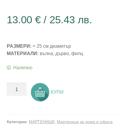
13.00
€
/ 25.43 лв.
РАЗМЕРИ:
≈ 25 см диаметър
МАТЕРИАЛИ:
вълна, дърво, филц
Налично
количество
КУПИ
за
Мартеница
за
врата
Категории:
МАРТЕНИЦИ
,
Мартеници за дома и офиса
-
Голям