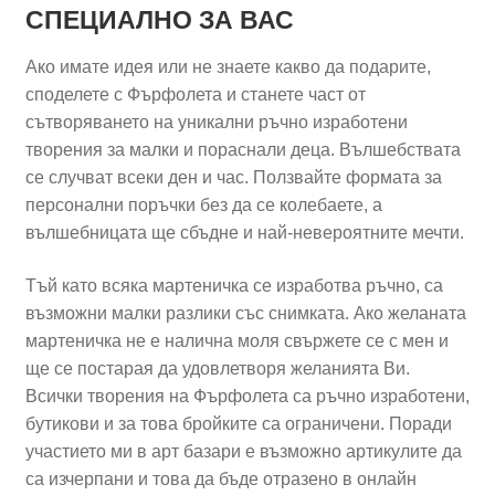
СПЕЦИАЛНО ЗА ВАС
Ако имате идея или не знаете какво да подарите,
споделете с Фърфолета и станете част от
сътворяването на уникални ръчно изработени
творения за малки и пораснали деца. Вълшебствата
се случват всеки ден и час. Ползвайте формата за
персонални поръчки без да се колебаете, а
вълшебницата ще сбъдне и най-невероятните мечти.
Тъй като всяка мартеничка се изработва ръчно, са
възможни малки разлики със снимката. Ако желаната
мартеничка не е налична моля свържете се с мен и
ще се постарая да удовлетворя желанията Ви.
Всички творения на Фърфолета са ръчно изработени,
бутикови и за това бройките са ограничени. Поради
участието ми в арт базари е възможно артикулите да
са изчерпани и това да бъде отразено в онлайн