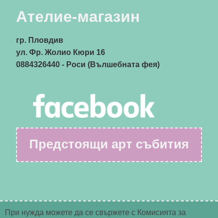
Ателие-магазин
гр. Пловдив
ул. Фр. Жолио Кюри 16
0884326440
- Роси (Вълшебната фея)
Предстоящи арт събития
При нужда можете да се свържете с Комисията за