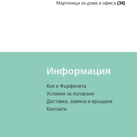
Мартеници за дома и офиса
(34)
Информация
Коя е Фърфолета
Условия за ползване
Доставка, замяна и връщане
Контакти