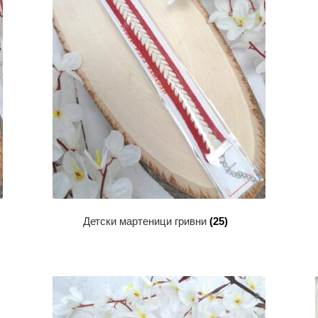
Детски мартеници гривни
(25)