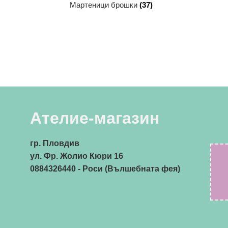
Мартеници брошки
(37)
Ателие-магазин
гр. Пловдив
ул. Фр. Жолио Кюри 16
0884326440
- Роси (Вълшебната фея)