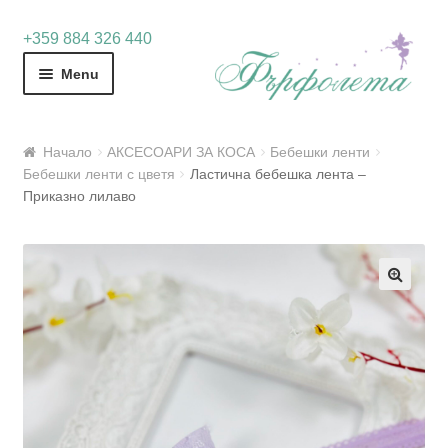
Skip
Skip
+359 884 326 440
to
to
Menu
navigation
content
Начало
АКСЕСОАРИ ЗА КОСА
Бебешки ленти
Бебешки ленти с цветя
Ластична бебешка лента –
Приказно лилаво