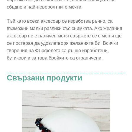
сбъдне и най-невероятните мечти.
Тъй като всeки аксесоар се изработва ръчно, са
възможни малки разлики със снимката. Ако желания
аксесоар не е наличен моля свържете се с мен и ще
се постарая да удовлетворя желанията Ви. Всички
творения на Фърфолета са ръчно изработени,
бутикови и за това бройките са ограничени.
Свързани продукти