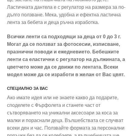
Ластичната дантела е с регулатор на размера за по-
дълго ползване. Мека, удобна и ефектна ластична
лента за бебета и деца ръчна изработка.
Всички ленти са подходящи за деца от 0 до 3 г.
Могат да се ползват за фотосесии, изписване,
празнични поводи и ежедневието. Бебешките
ленти са еластични
с регулатор на дължината, а
цветчето може да се движи по лентата.
Всеки
модел може да се изработи в желан от Вас цвят.
СПЕЦИАЛНО ЗА ВАС
Ако имате идея или не знаете какво да подарите,
споделете с Фърфолета и станете част от
сътворяването на уникални аксесоари за коса за
малки и пораснали деца. Вълшебствата се случват
всеки ден и час. Ползвайте формата за персонални
поръчки без да се колебаете, а вълшебницата ще