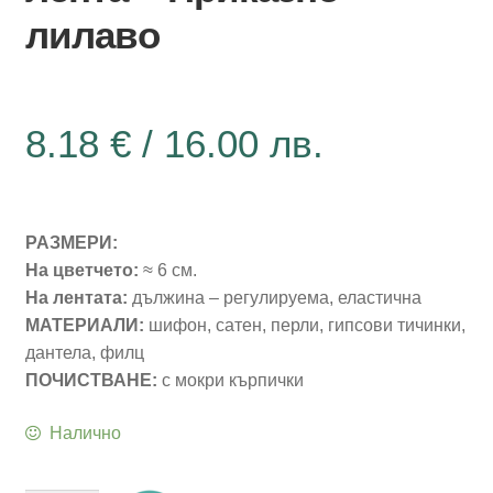
лилаво
8.18
€
/ 16.00 лв.
РАЗМЕРИ:
На
цветчето
:
≈ 6 см.
На лентата:
дължина – регулируема, еластична
МАТЕРИАЛИ:
шифон, сатен, перли, гипсови тичинки,
дантела, филц
ПОЧИСТВАНЕ:
с мокри кърпички
Налично