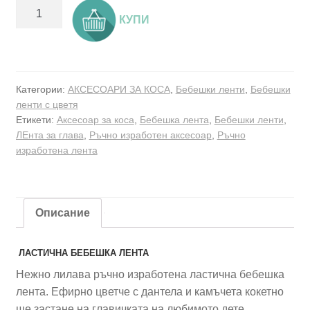
количество
КУПИ
за
Ластична
бебешка
лента
Категории:
АКСЕСОАРИ ЗА КОСА
,
Бебешки ленти
,
Бебешки
-
ленти с цветя
Приказно
Етикети:
Аксесоар за коса
,
Бебешка лента
,
Бебешки ленти
,
лилаво
ЛЕнта за глава
,
Ръчно изработен аксесоар
,
Ръчно
изработена лента
Описание
ЛАСТИЧНА
БЕБЕШКА ЛЕНТА
Нежно лилава ръчно изработена ластична бебешка
лента. Ефирно цветче с дантела и камъчета кокетно
ще застане на главичката на любимото дете.