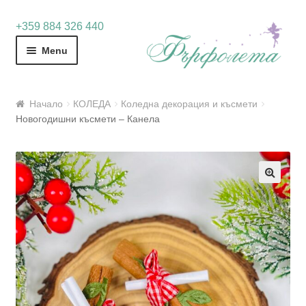
Skip
Skip
+359 884 326 440
to
to
Menu
navigation
content
Начало
КОЛЕДА
Коледна декорация и късмети
Новогодишни късмети – Канела