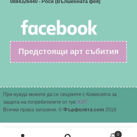
0884326440
- Роси (Вълшебната фея)
Предстоящи арт събития
При нужда можете да се свържете с Комисията за
защита на потребителите от тук:
КЗП
Всички права запазени. ©
Фърфолета.com
2018
Търсене
0
за: