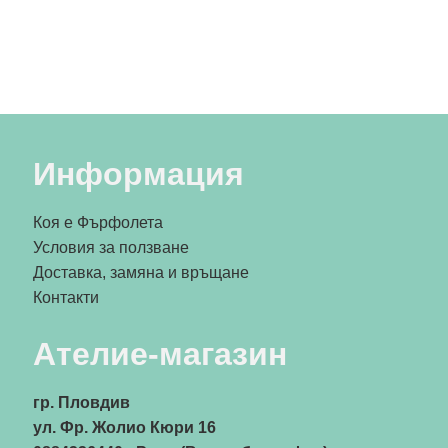
Информация
Коя е Фърфолета
Условия за ползване
Доставка, замяна и връщане
Контакти
Ателие-магазин
гр. Пловдив
ул. Фр. Жолио Кюри 16