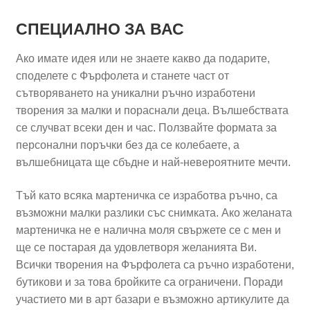
СПЕЦИАЛНО ЗА ВАС
Ако имате идея или не знаете какво да подарите,
споделете с Фърфолета и станете част от
сътворяването на уникални ръчно изработени
творения за малки и пораснали деца. Вълшебствата
се случват всеки ден и час. Ползвайте формата за
персонални поръчки без да се колебаете, а
вълшебницата ще сбъдне и най-невероятните мечти.
Тъй като всяка мартеничка се изработва ръчно, са
възможни малки разлики със снимката. Ако желаната
мартеничка не е налична моля свържете се с мен и
ще се постарая да удовлетворя желанията Ви.
Всички творения на Фърфолета са ръчно изработени,
бутикови и за това бройките са ограничени. Поради
участието ми в арт базари е възможно артикулите да