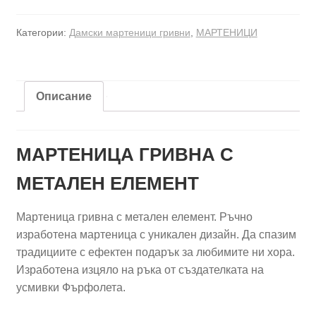
гривна
с
Категории:
Дамски мартеници гривни
,
МАРТЕНИЦИ
метален
елемент
-
Ефектно
Описание
дърво
на
живота
МАРТЕНИЦА ГРИВНА С
МЕТАЛЕН ЕЛЕМЕНТ
Мартеница гривна с метален елемент. Ръчно
изработена мартеница с уникален дизайн. Да спазим
традициите с ефектен подарък за любимите ни хора.
Изработена изцяло на ръка от създателката на
усмивки Фърфолета.