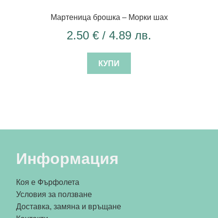
Мартеница брошка – Морки шах
2.50
€
/ 4.89 лв.
КУПИ
Информация
Коя е Фърфолета
Условия за ползване
Доставка, замяна и връщане