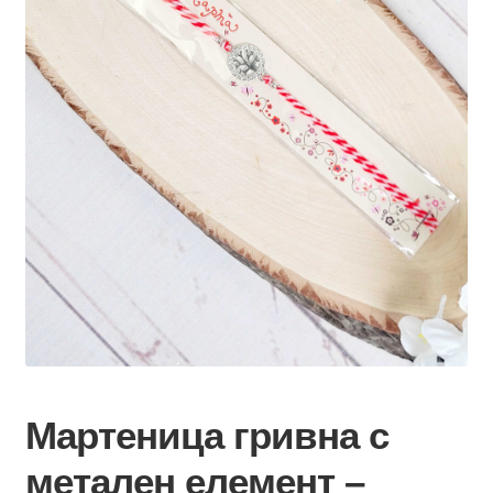
Мартеница гривна с
метален елемент –