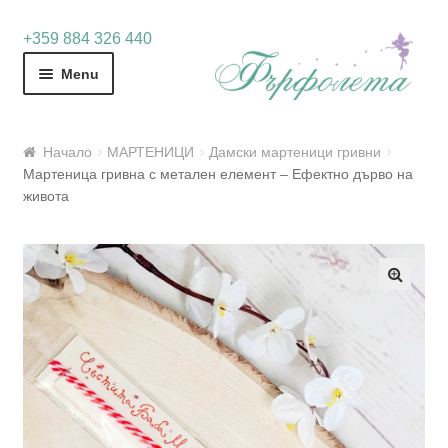
Skip
Skip
+359 884 326 440
to
to
Menu
navigation
content
Начало
МАРТЕНИЦИ
Дамски мартеници гривни
Мартеница гривна с метален елемент – Ефектно дърво на
живота