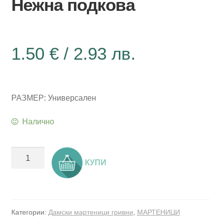
Нежна подкова
1.50
€
/ 2.93 лв.
РАЗМЕР: Универсален
Налично
количество
КУПИ
за
Мартеница
гривна
с
Категории:
Дамски мартеници гривни
,
МАРТЕНИЦИ
метален