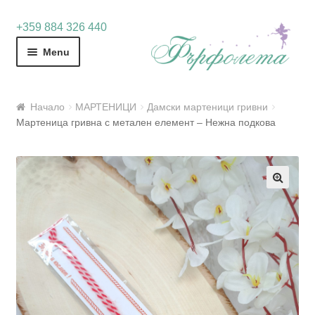
Skip
Skip
+359 884 326 440
to
to
Menu
navigation
content
Начало
МАРТЕНИЦИ
Дамски мартеници гривни
Мартеница гривна с метален елемент – Нежна подкова