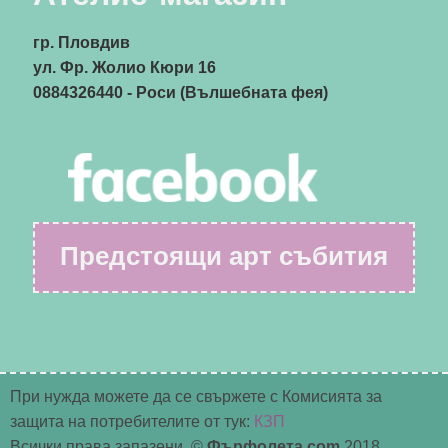
гр. Пловдив
ул. Фр. Жолио Кюри 16
0884326440
- Роси (Вълшебната фея)
Предстоящи арт събития
При нужда можете да се свържете с Комисията за
защита на потребителите от тук:
КЗП
Всички права запазени. ©
Фърфолета.com
2018