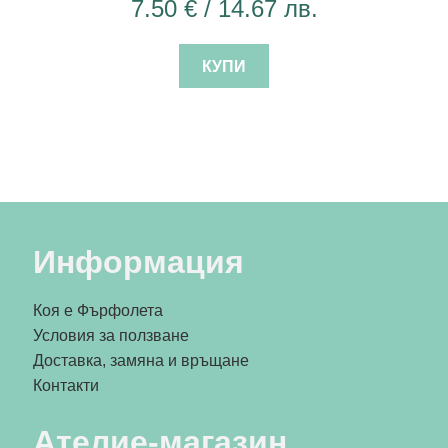
7.50
€
/ 14.67 лв.
КУПИ
Информация
Коя е Фърфолета
Условия за ползване
Доставка, замяна и връщане
Контакти
Ателие-магазин