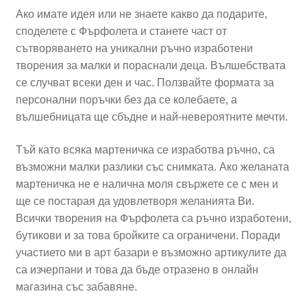
Ако имате идея или не знаете какво да подарите,
споделете с Фърфолета и станете част от
сътворяването на уникални ръчно изработени
творения за малки и пораснали деца. Вълшебствата
се случват всеки ден и час. Ползвайте формата за
персонални поръчки без да се колебаете, а
вълшебницата ще сбъдне и най-невероятните мечти.
Тъй като всяка мартеничка се изработва ръчно, са
възможни малки разлики със снимката. Ако желаната
мартеничка не е налична моля свържете се с мен и
ще се постарая да удовлетворя желанията Ви.
Всички творения на Фърфолета са ръчно изработени,
бутикови и за това бройките са ограничени. Поради
участието ми в арт базари е възможно артикулите да
са изчерпани и това да бъде отразено в онлайн
магазина със забавяне.