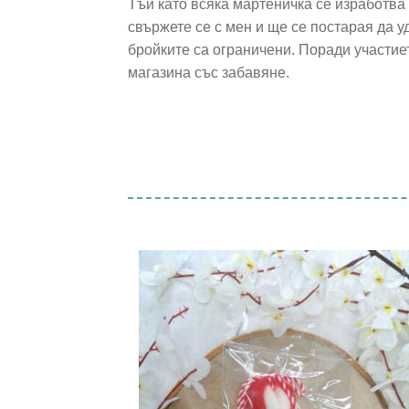
Тъй като всяка мартеничка се изработва
свържете се с мен и ще се постарая да 
бройките са ограничени. Поради участиет
магазина със забавяне.