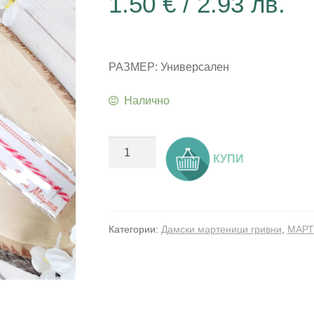
1.50
€
/ 2.93 лв.
РАЗМЕР: Универсален
Налично
количество
КУПИ
за
Мартеница
гривна
с
Категории:
Дамски мартеници гривни
,
МАР
метален
елемент
-
Златна
безкрайност