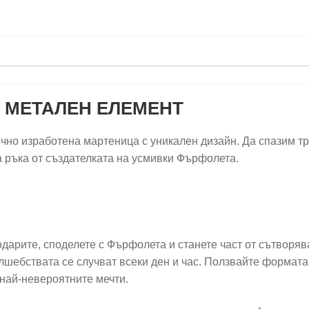
 МЕТАЛЕН ЕЛЕМЕНТ
чно изработена мартеница с уникален дизайн. Да спазим т
 ръка от създателката на усмивки Фърфолета.
подарите, споделете с Фърфолета и станете част от сътворя
лшебствата се случват всеки ден и час. Ползвайте формата
най-невероятните мечти.