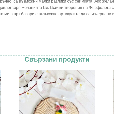
 ръчно, са възможни малки разлики със снимката. Ако жела
удовлетворя желанията Ви. Всички творения на Фърфолета са
о ми в арт базари е възможно артикулите да са изчерпани 
Свързани продукти