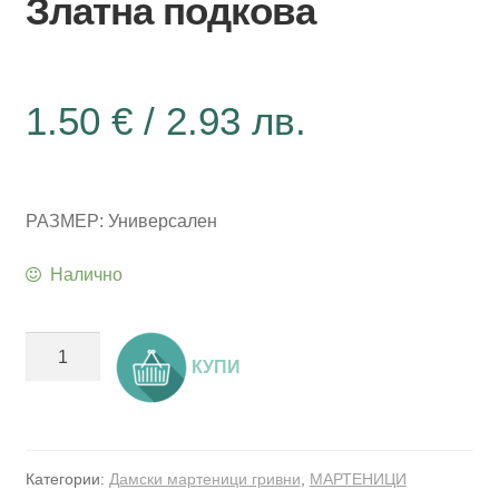
Златна подкова
1.50
€
/ 2.93 лв.
РАЗМЕР: Универсален
Налично
количество
КУПИ
за
Мартеница
гривна
с
Категории:
Дамски мартеници гривни
,
МАРТЕНИЦИ
метален