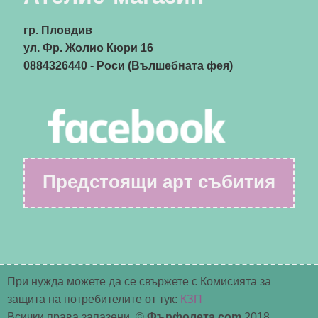
гр. Пловдив
ул. Фр. Жолио Кюри 16
0884326440
- Роси (Вълшебната фея)
Предстоящи арт събития
При нужда можете да се свържете с Комисията за
защита на потребителите от тук:
КЗП
Всички права запазени. ©
Фърфолета.com
2018