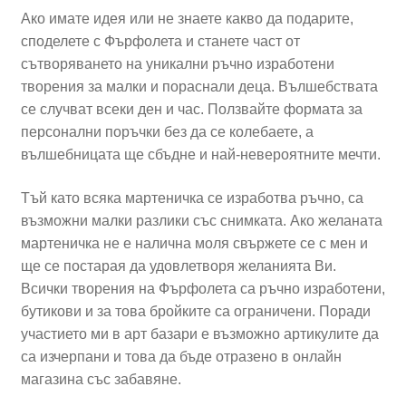
Ако имате идея или не знаете какво да подарите,
споделете с Фърфолета и станете част от
сътворяването на уникални ръчно изработени
творения за малки и пораснали деца. Вълшебствата
се случват всеки ден и час. Ползвайте формата за
персонални поръчки без да се колебаете, а
вълшебницата ще сбъдне и най-невероятните мечти.
Тъй като всяка мартеничка се изработва ръчно, са
възможни малки разлики със снимката. Ако желаната
мартеничка не е налична моля свържете се с мен и
ще се постарая да удовлетворя желанията Ви.
Всички творения на Фърфолета са ръчно изработени,
бутикови и за това бройките са ограничени. Поради
участието ми в арт базари е възможно артикулите да
са изчерпани и това да бъде отразено в онлайн
магазина със забавяне.