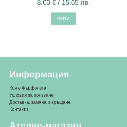
8.00
€
/ 15.65 лв.
КУПИ
Информация
Коя е Фърфолета
Условия за ползване
Доставка, замяна и връщане
Контакти
Ателие-магазин