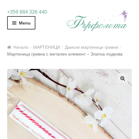
Skip
Skip
+359 884 326 440
to
to
Menu
navigation
content
Начало
МАРТЕНИЦИ
Дамски мартеници гривни
Мартеница гривна с метален елемент – Златна подкова