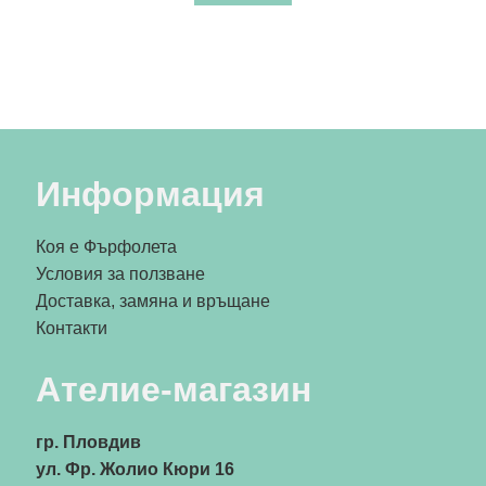
Информация
Коя е Фърфолета
Условия за ползване
Доставка, замяна и връщане
Контакти
Ателие-магазин
гр. Пловдив
ул. Фр. Жолио Кюри 16