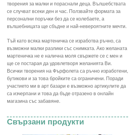
творения за малки и пораснали деца. Вълшебствата
се случват всеки ден и час. Ползвайте формата за
персонални поръчки без да се колебаете, а
вълшебницата ще сбъдне и най-невероятните мечти.
Тъй като всяка мартеничка се изработва ръчно, са
възможни малки разлики със снимката. Ако желаната
мартеничка не е налична моля свържете се с мен и
ще се постарая да удовлетворя желанията Ви.
Всички творения на Фърфолета са ръчно изработени,
бутикови и за това бройките са ограничени. Поради
участието ми в арт базари е възможно артикулите да
са изчерпани и това да бъде отразено в онлайн
магазина със забавяне.
Свързани продукти