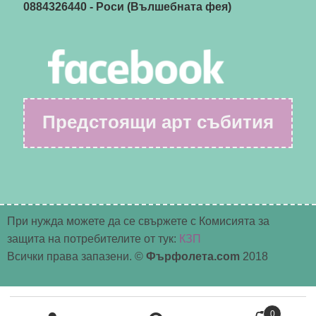
0884326440
- Роси (Вълшебната фея)
Предстоящи арт събития
При нужда можете да се свържете с Комисията за
защита на потребителите от тук:
КЗП
Всички права запазени. ©
Фърфолета.com
2018
Търсене
0