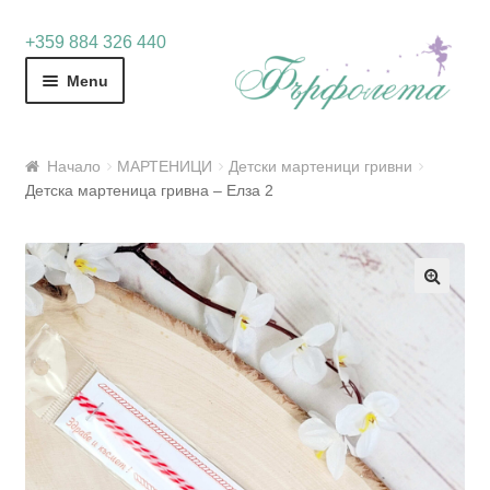
Skip
Skip
+359 884 326 440
to
to
Menu
navigation
content
Начало
МАРТЕНИЦИ
Детски мартеници гривни
Детска мартеница гривна – Елза 2