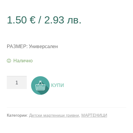
1.50
€
/ 2.93 лв.
РАЗМЕР: Универсален
Налично
количество
КУПИ
за
Детска
мартеница
гривна
Категории:
Детски мартеници гривни
,
МАРТЕНИЦИ
-
Елза
2