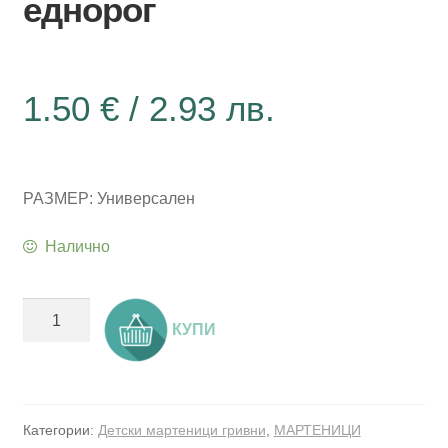
еднорог
1.50
€
/ 2.93 лв.
РАЗМЕР: Универсален
Налично
количество
КУПИ
за
Детска
мартеница
гривна
Категории:
Детски мартеници гривни
,
МАРТЕНИЦИ
-