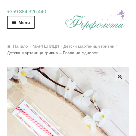
Skip
Skip
+359 884 326 440
to
to
Menu
navigation
content
Начало
МАРТЕНИЦИ
Детски мартеници гривни
Детска мартеница гривна – Глава на еднорог