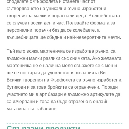
споделете с Фърфолета и станете част от
сътворяването на уникални ръчно изработени
творения за малки и пораснали деца. Вълшебствата
се случват всеки ден и час. Ползвайте формата за
персонални поръчки без да се колебаете, а
вълшебницата ще сбъдне и най-невероятните мечти.
Тъй като всяка мартеничка се изработва ръчно, са
възможни малки разлики със снимката. Ако желаната
мартеничка не е налична моля свържете се с мен и
ще се постарая да удовлетворя желанията Ви.
Всички творения на Фърфолета са ръчно изработени,
бутикови и за това бройките са ограничени. Поради
участието ми в арт базари е възможно артикулите да
са изчерпани и това да бъде отразено в онлайн
магазина със забавяне.
Свързани продукти