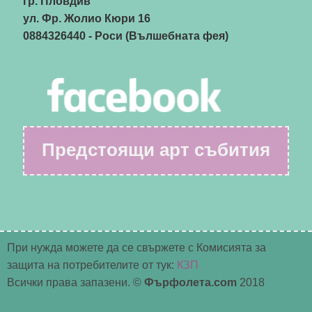
гр. Пловдив
ул. Фр. Жолио Кюри 16
0884326440
- Роси (Вълшебната фея)
Предстоящи арт събития
При нужда можете да се свържете с Комисията за
защита на потребителите от тук:
КЗП
Всички права запазени. ©
Фърфолета.com
2018