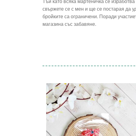
Тъй като всяка мартеничка се изработва
свържете се с мен и ще се постарая да 
бройките са ограничени. Поради участиет
магазина със забавяне.