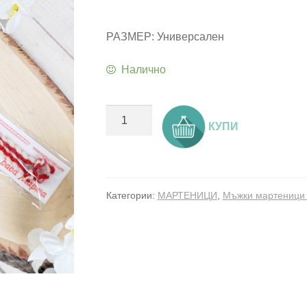
РАЗМЕР: Универсален
Налично
количество
КУПИ
за
Мартеница
мъжка
гривна
Категории:
МАРТЕНИЦИ
,
Мъжки мартеници 
18