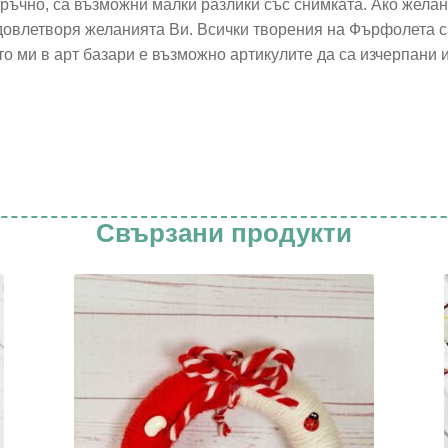
 ръчно, са възможни малки разлики със снимката. Ако жела
удовлетворя желанията Ви. Всички творения на Фърфолета са
о ми в арт базари е възможно артикулите да са изчерпани 
Свързани продукти