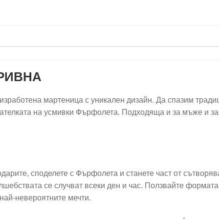
РИВНА
изработена мартеница с уникален дизайн. Да спазим тради
дателката на усмивки Фърфолета. Подходяща и за мъже и за
подарите, споделете с Фърфолета и станете част от сътворя
лшебствата се случват всеки ден и час. Ползвайте формата
най-невероятните мечти.