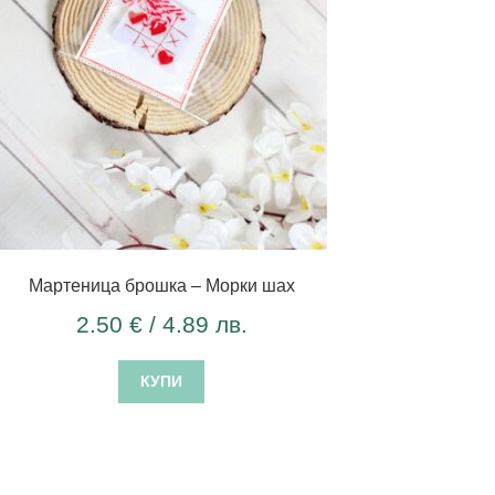
Мартеница брошка – Морки шах
2.50
€
/ 4.89 лв.
КУПИ