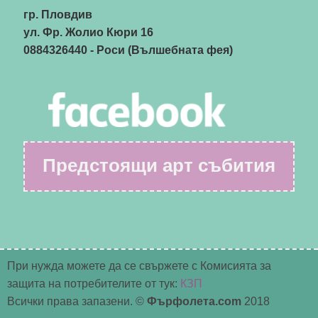
гр. Пловдив
ул. Фр. Жолио Кюри 16
0884326440
- Роси (Вълшебната фея)
Предстоящи арт събития
При нужда можете да се свържете с Комисията за
защита на потребителите от тук:
КЗП
Всички права запазени. ©
Фърфолета.com
2018