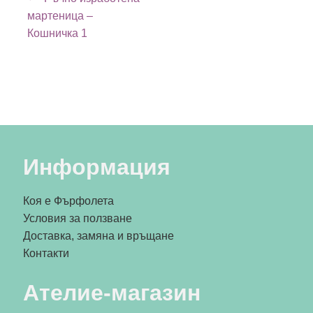
мартеница –
Кошничка 1
Информация
Коя е Фърфолета
Условия за ползване
Доставка, замяна и връщане
Контакти
Ателие-магазин