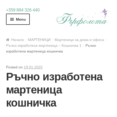
Skip
Skip
+359 884 326 440
to
to
Menu
navigation
content
Начало
МАРТЕНИЦИ
Мартеници за дома и офиса
Ръчно изработена мартеница – Кошничка 1
Ръчно
изработена мартеница кошничка
Posted on
19.01.2025
Ръчно изработена
мартеница
кошничка