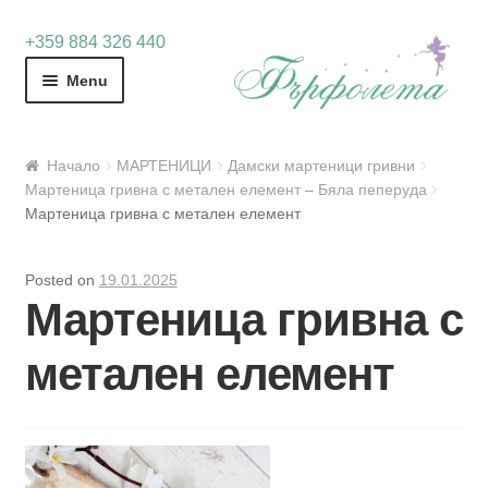
Skip
Skip
+359 884 326 440
to
to
Menu
navigation
content
Начало
МАРТЕНИЦИ
Дамски мартеници гривни
Мартеница гривна с метален елемент – Бяла пеперуда
Мартеница гривна с метален елемент
Posted on
19.01.2025
Мартеница гривна с
метален елемент