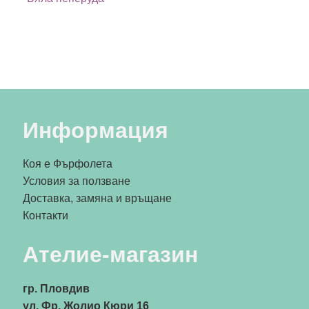
Информация
Коя е Фърфолета
Условия за ползване
Доставка, замяна и връщане
Контакти
Ателие-магазин
гр. Пловдив
ул. Фр. Жолио Кюри 16