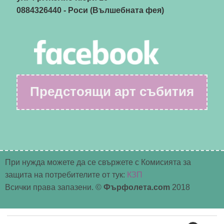
0884326440
- Роси (Вълшебната фея)
Предстоящи арт събития
При нужда можете да се свържете с Комисията за
защита на потребителите от тук:
КЗП
Всички права запазени. ©
Фърфолета.com
2018
Търсене