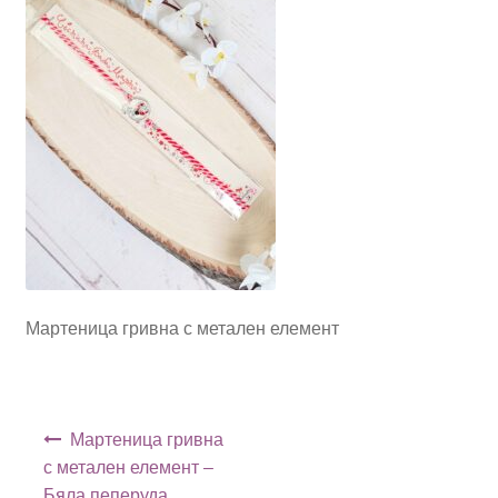
Мартеница гривна с метален елемент
Навигация
Мартеница гривна
с метален елемент –
Бяла пеперуда