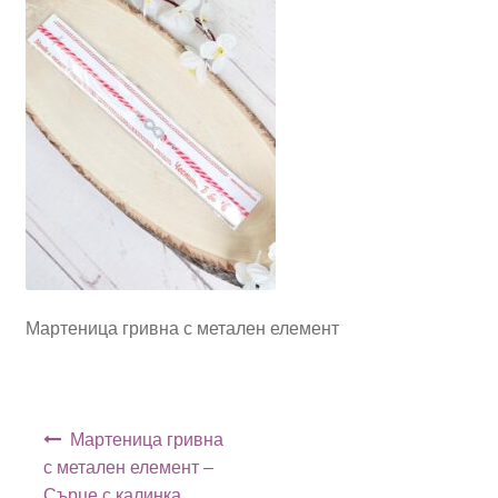
Мартеница гривна с метален елемент
Навигация
Мартеница гривна
с метален елемент –
Сърце с калинка