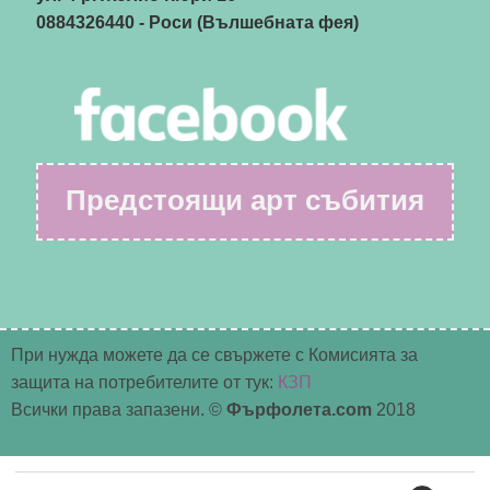
0884326440
- Роси (Вълшебната фея)
Предстоящи арт събития
При нужда можете да се свържете с Комисията за
защита на потребителите от тук:
КЗП
Всички права запазени. ©
Фърфолета.com
2018
Търсене