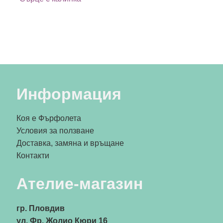
Информация
Коя е Фърфолета
Условия за ползване
Доставка, замяна и връщане
Контакти
Ателие-магазин
гр. Пловдив
ул. Фр. Жолио Кюри 16