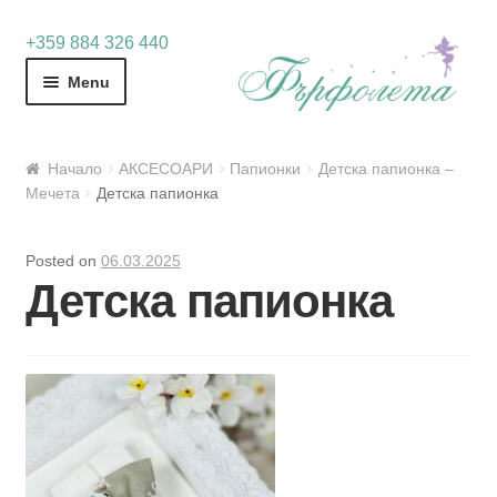
Skip
Skip
+359 884 326 440
to
to
Menu
navigation
content
Начало
АКСЕСОАРИ
Папионки
Детска папионка –
Мечета
Детска папионка
Posted on
06.03.2025
Детска папионка