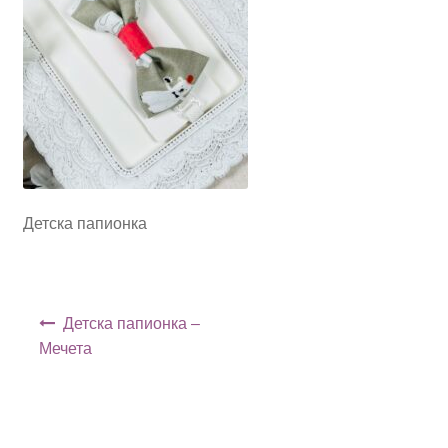
Детска папионка
Навигация
Детска папионка –
Мечета