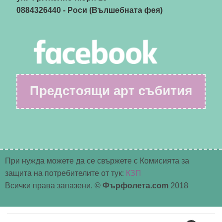
0884326440
- Роси (Вълшебната фея)
Предстоящи арт събития
При нужда можете да се свържете с Комисията за
защита на потребителите от тук:
КЗП
Всички права запазени. ©
Фърфолета.com
2018
Търсене