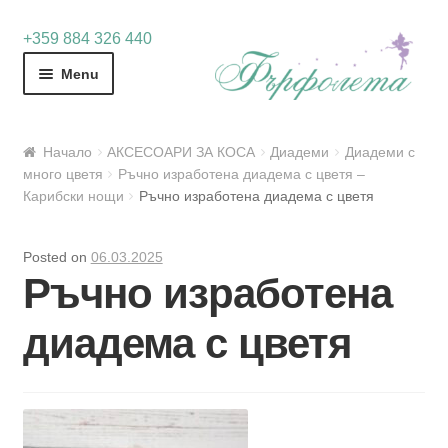
Skip
Skip
+359 884 326 440
to
to
Menu
navigation
content
Начало
АКСЕСОАРИ ЗА КОСА
Диадеми
Диадеми с
много цветя
Ръчно изработена диадема с цветя –
Карибски нощи
Ръчно изработена диадема с цветя
Posted on
06.03.2025
Ръчно изработена
диадема с цветя