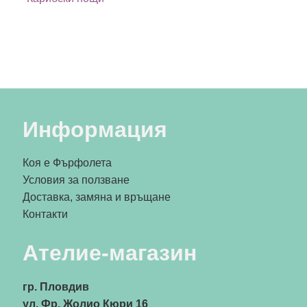
Информация
Коя е Фърфолета
Условия за ползване
Доставка, замяна и връщане
Контакти
Ателие-магазин
гр. Пловдив
ул. Фр. Жолио Кюри 16