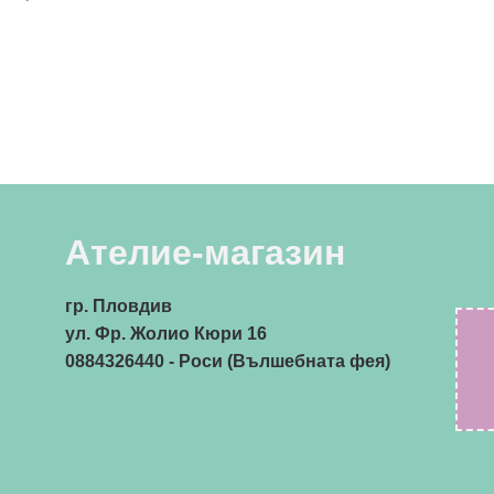
Ателие-магазин
гр. Пловдив
ул. Фр. Жолио Кюри 16
0884326440
- Роси (Вълшебната фея)