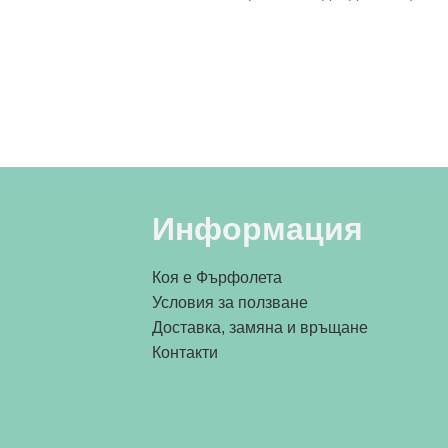
Информация
Коя е Фърфолета
Условия за ползване
Доставка, замяна и връщане
Контакти