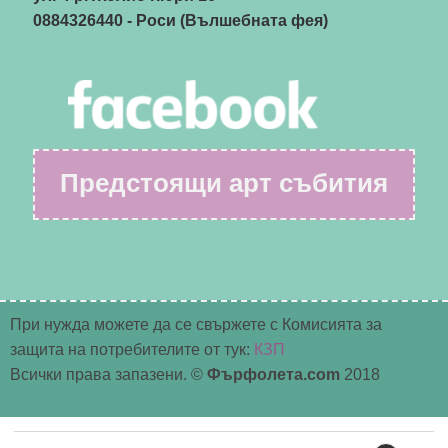
0884326440
- Роси (Вълшебната фея)
Предстоящи арт събития
При нужда можете да се свържете с Комисията за
защита на потребителите от тук:
КЗП
Всички права запазени. ©
Фърфолета.com
2018
Търсене