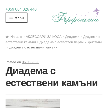
Skip
Skip
+359 884 326 440
to
to
Menu
navigation
content
Начало
АКСЕСОАРИ ЗА КОСА
Диадеми
Диадеми с
естествени камъни
Диадема с естествен перли и кристали
Диадема с естествени камъни
Posted on
06.03.2025
Диадема с
естествени камъни