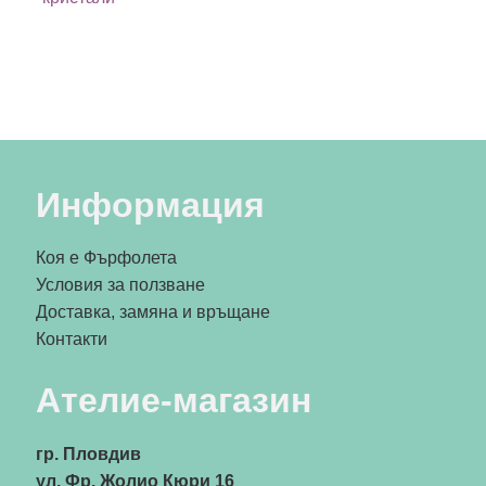
Информация
Коя е Фърфолета
Условия за ползване
Доставка, замяна и връщане
Контакти
Ателие-магазин
гр. Пловдив
ул. Фр. Жолио Кюри 16