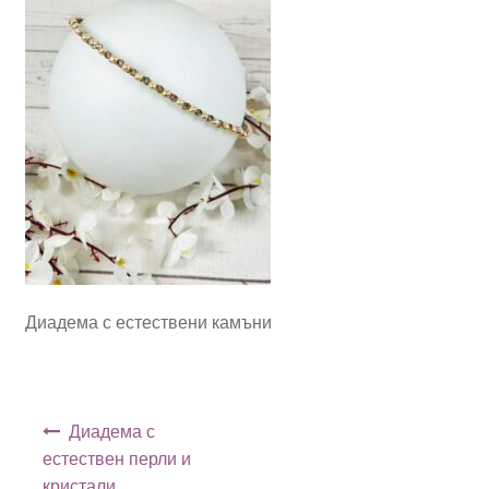
Диадема с естествени камъни
Навигация
Диадема с
естествен перли и
кристали