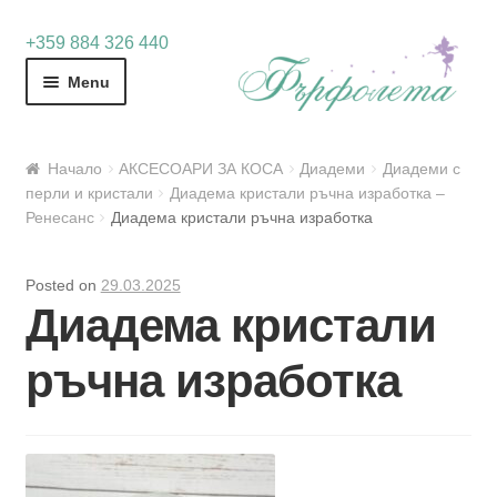
Skip
Skip
+359 884 326 440
to
to
Menu
navigation
content
Начало
АКСЕСОАРИ ЗА КОСА
Диадеми
Диадеми с
перли и кристали
Диадема кристали ръчна изработка –
Ренесанс
Диадема кристали ръчна изработка
Posted on
29.03.2025
Диадема кристали
ръчна изработка