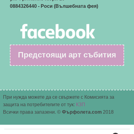
0884326440
- Роси (Вълшебната фея)
Предстоящи арт събития
При нужда можете да се свържете с Комисията за
защита на потребителите от тук:
КЗП
Всички права запазени. ©
Фърфолета.com
2018
Търсене