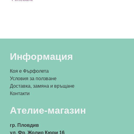
Информация
Коя е Фърфолета
Условия за ползване
Доставка, замяна и връщане
Контакти
Ателие-магазин
гр. Пловдив
ул. Фр. Жолио Кюри 16