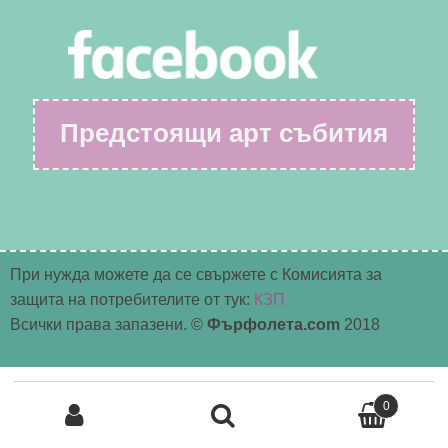
Предстоящи арт събития
При нужда можете да се свържете с Комисията за
защита на потребителите от тук:
КЗП
Всички права запазени. ©
Фърфолета.com
2018
Търсене
0
за:
Търсене