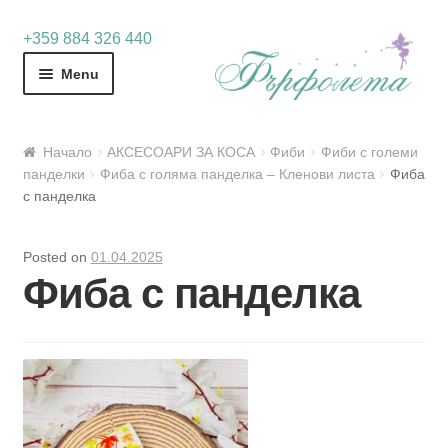
Skip
Skip
+359 884 326 440
to
to
Menu
navigation
content
Начало
АКСЕСОАРИ ЗА КОСА
Фиби
Фиби с големи
панделки
Фиба с голяма панделка – Кленови листа
Фиба
с панделка
Posted on
01.04.2025
Фиба с панделка