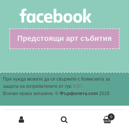
Предстоящи арт събития
При нужда можете да се свържете с Комисията за
защита на потребителите от тук:
КЗП
Всички права запазени. ©
Фърфолета.com
2018
Търсене
0
за:
Търсене