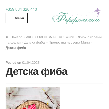
Skip
Skip
+359 884 326 440
to
to
Menu
navigation
content
Начало
АКСЕСОАРИ ЗА КОСА
Фиби
Фиби с големи
панделки
Детска фиба – Прелестна червена Мини
Детска фиба
Posted on
01.04.2025
Детска фиба