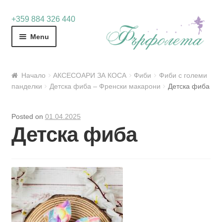
Skip
Skip
+359 884 326 440
to
to
Menu
navigation
content
Начало
АКСЕСОАРИ ЗА КОСА
Фиби
Фиби с големи
панделки
Детска фиба – Френски макарони
Детска фиба
Posted on
01.04.2025
Детска фиба