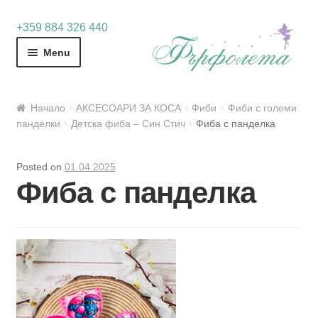
Skip
Skip
+359 884 326 440
to
to
Menu
navigation
content
Начало
АКСЕСОАРИ ЗА КОСА
Фиби
Фиби с големи
панделки
Детска фиба – Син Стич
Фиба с панделка
Posted on
01.04.2025
Фиба с панделка