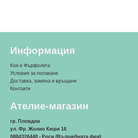
Информация
Коя е Фърфолета
Условия за ползване
Доставка, замяна и връщане
Контакти
Ателие-магазин
гр. Пловдив
ул. Фр. Жолио Кюри 16
0884326440
- Роси (Вълшебната фея)