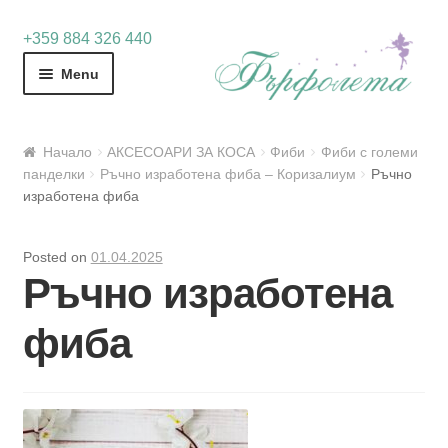
Skip
Skip
+359 884 326 440
to
to
Menu
navigation
content
Начало
АКСЕСОАРИ ЗА КОСА
Фиби
Фиби с големи
панделки
Ръчно изработена фиба – Коризалиум
Ръчно
изработена фиба
Posted on
01.04.2025
Ръчно изработена
фиба