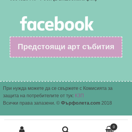
Предстоящи арт събития
При нужда можете да се свържете с Комисията за
защита на потребителите от тук:
КЗП
Всички права запазени. ©
Фърфолета.com
2018
Търсене
0
за: