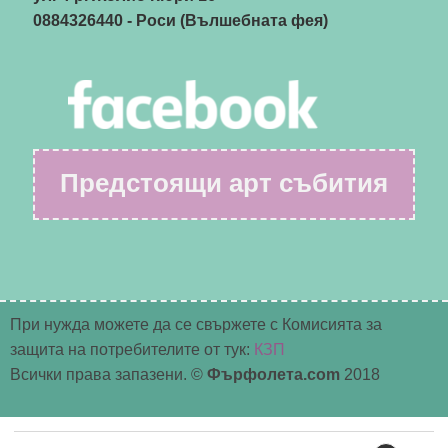
0884326440
- Роси (Вълшебната фея)
Предстоящи арт събития
При нужда можете да се свържете с Комисията за
защита на потребителите от тук:
КЗП
Всички права запазени. ©
Фърфолета.com
2018
Търсене