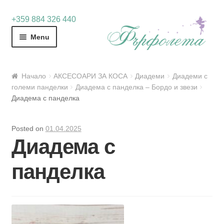
Skip
Skip
+359 884 326 440
to
to
Menu
navigation
content
Начало
АКСЕСОАРИ ЗА КОСА
Диадеми
Диадеми с
големи панделки
Диадема с панделка – Бордо и звези
Диадема с панделка
Posted on
01.04.2025
Диадема с
панделка