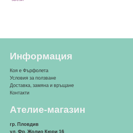
Информация
Коя е Фърфолета
Условия за ползване
Доставка, замяна и връщане
Контакти
Ателие-магазин
гр. Пловдив
ул. Фр. Жолио Кюри 16