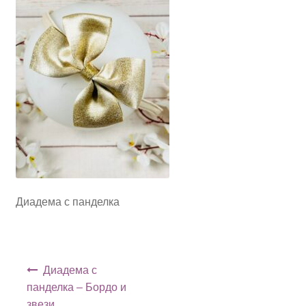
Диадема с панделка
Навигация
Диадема с
панделка – Бордо и
звези