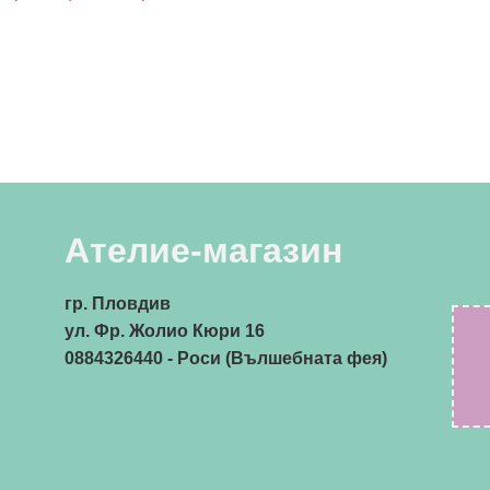
Ателие-магазин
гр. Пловдив
ул. Фр. Жолио Кюри 16
0884326440
- Роси (Вълшебната фея)