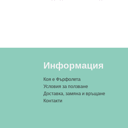
Информация
Коя е Фърфолета
Условия за ползване
Доставка, замяна и връщане
Контакти