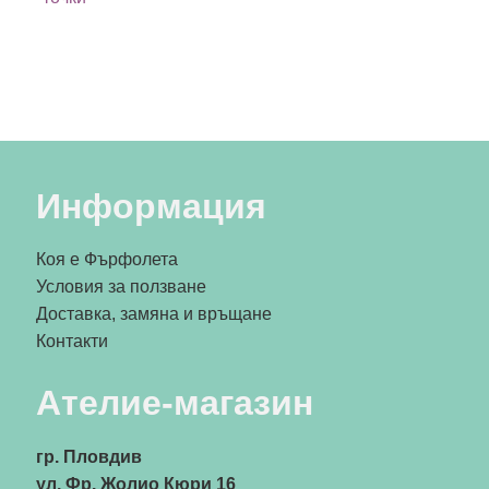
Информация
Коя е Фърфолета
Условия за ползване
Доставка, замяна и връщане
Контакти
Ателие-магазин
гр. Пловдив
ул. Фр. Жолио Кюри 16