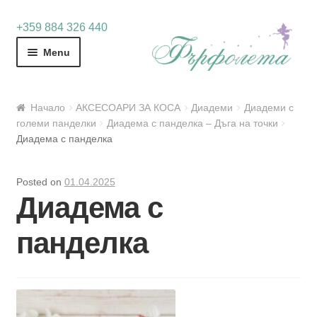
Skip
Skip
+359 884 326 440
to
to
Menu
navigation
content
Начало
АКСЕСОАРИ ЗА КОСА
Диадеми
Диадеми с
големи панделки
Диадема с панделка – Дъга на точки
Диадема с панделка
Posted on
01.04.2025
Диадема с
панделка