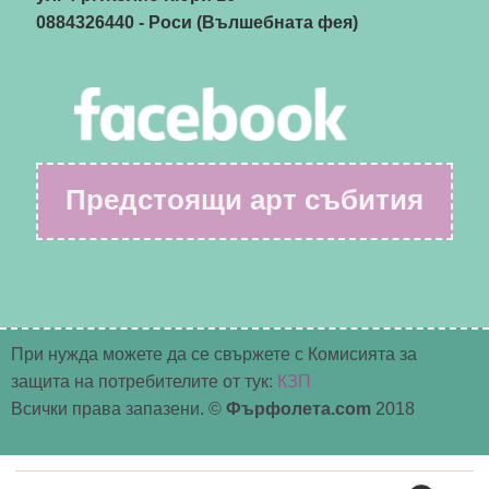
0884326440
- Роси (Вълшебната фея)
Предстоящи арт събития
При нужда можете да се свържете с Комисията за
защита на потребителите от тук:
КЗП
Всички права запазени. ©
Фърфолета.com
2018
Търсене