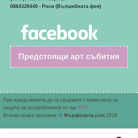
0884326440
- Роси (Вълшебната фея)
Предстоящи арт събития
При нужда можете да се свържете с Комисията за
защита на потребителите от тук:
КЗП
Всички права запазени. ©
Фърфолета.com
2018
Търсене