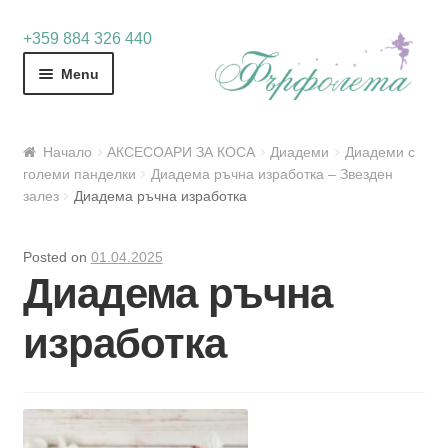
Skip
Skip
+359 884 326 440
to
to
Menu
navigation
content
Начало
АКСЕСОАРИ ЗА КОСА
Диадеми
Диадеми с
големи панделки
Диадема ръчна изработка – Звезден
залез
Диадема ръчна изработка
Posted on
01.04.2025
Диадема ръчна
изработка