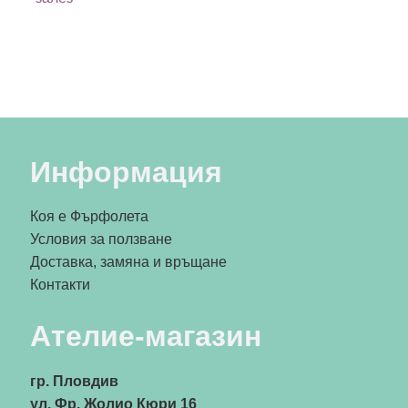
Информация
Коя е Фърфолета
Условия за ползване
Доставка, замяна и връщане
Контакти
Ателие-магазин
гр. Пловдив
ул. Фр. Жолио Кюри 16