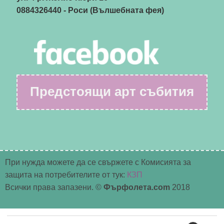
0884326440
- Роси (Вълшебната фея)
Предстоящи арт събития
При нужда можете да се свържете с Комисията за
защита на потребителите от тук:
КЗП
Всички права запазени. ©
Фърфолета.com
2018
Търсене