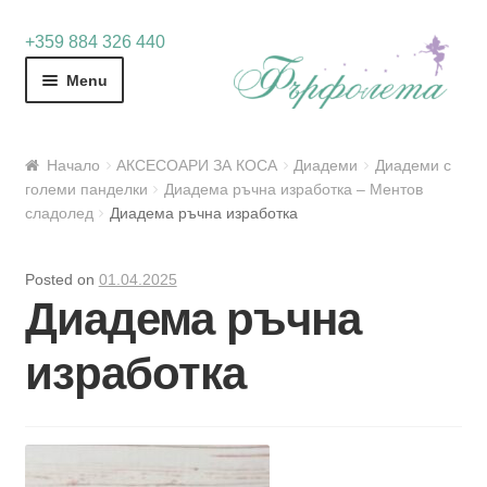
Skip
Skip
+359 884 326 440
to
to
Menu
navigation
content
Начало
АКСЕСОАРИ ЗА КОСА
Диадеми
Диадеми с
големи панделки
Диадема ръчна изработка – Ментов
сладолед
Диадема ръчна изработка
Posted on
01.04.2025
Диадема ръчна
изработка