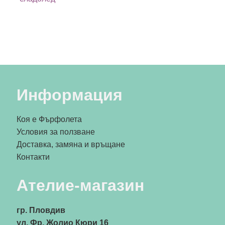
Информация
Коя е Фърфолета
Условия за ползване
Доставка, замяна и връщане
Контакти
Ателие-магазин
гр. Пловдив
ул. Фр. Жолио Кюри 16