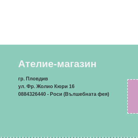
Ателие-магазин
гр. Пловдив
ул. Фр. Жолио Кюри 16
0884326440
- Роси (Вълшебната фея)