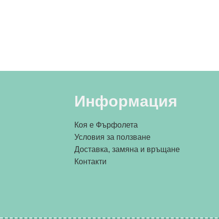
Информация
Коя е Фърфолета
Условия за ползване
Доставка, замяна и връщане
Контакти