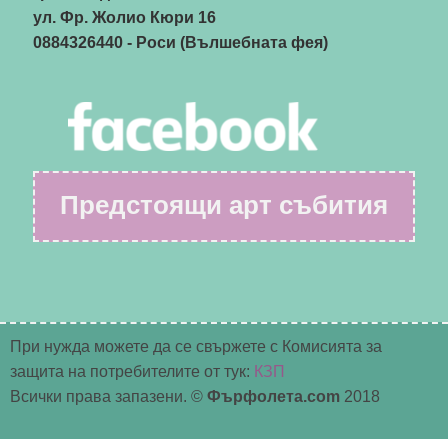
ул. Фр. Жолио Кюри 16
0884326440
- Роси (Вълшебната фея)
Предстоящи арт събития
При нужда можете да се свържете с Комисията за
защита на потребителите от тук:
КЗП
Всички права запазени. ©
Фърфолета.com
2018