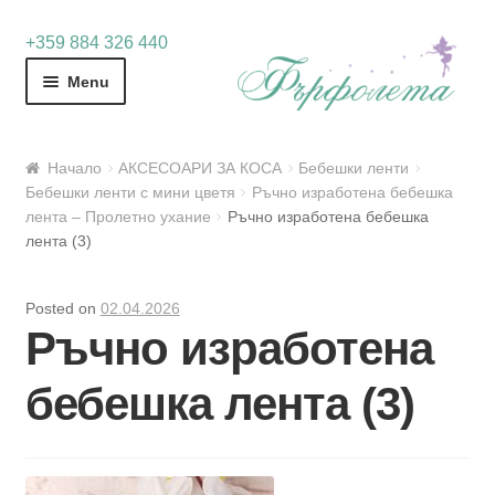
Skip
Skip
+359 884 326 440
to
to
Menu
navigation
content
Начало
АКСЕСОАРИ ЗА КОСА
Бебешки ленти
Бебешки ленти с мини цветя
Ръчно изработена бебешка
лента – Пролетно ухание
Ръчно изработена бебешка
лента (3)
Posted on
02.04.2026
Ръчно изработена
бебешка лента (3)