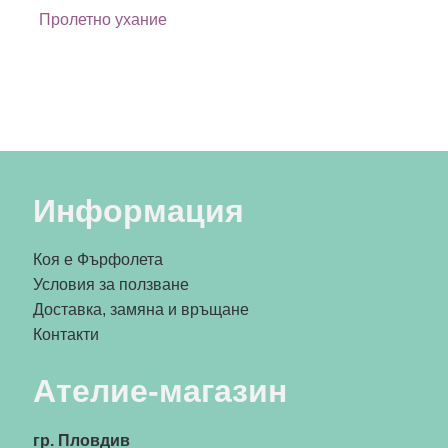
Пролетно ухание
Информация
Коя е Фърфолета
Условия за ползване
Доставка, замяна и връщане
Контакти
Ателие-магазин
гр. Пловдив