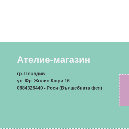
Ателие-магазин
гр. Пловдив
ул. Фр. Жолио Кюри 16
0884326440
- Роси (Вълшебната фея)