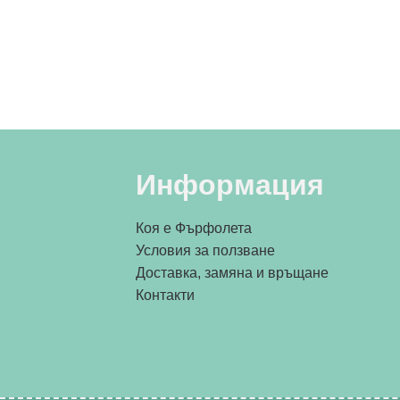
Информация
Коя е Фърфолета
Условия за ползване
Доставка, замяна и връщане
Контакти