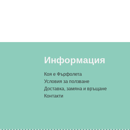
Информация
Коя е Фърфолета
Условия за ползване
Доставка, замяна и връщане
Контакти