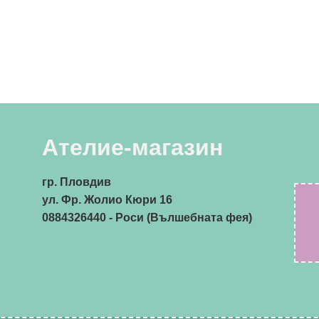
Ателие-магазин
гр. Пловдив
ул. Фр. Жолио Кюри 16
0884326440
- Роси (Вълшебната фея)